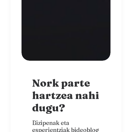
Nork parte
hartzea nahi
dugu?
Bizipenak eta
esperientziak bideoblog