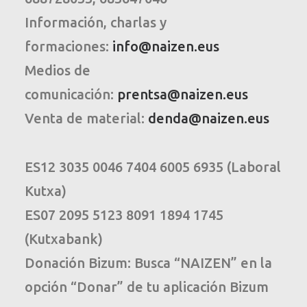
Información, charlas y
formaciones:
info@naizen.eus
Medios de
comunicación:
prentsa@naizen.eus
Venta de material:
denda@naizen.eus
ES12 3035 0046 7404 6005 6935 (Laboral
Kutxa)
ES07 2095 5123 8091 1894 1745
(Kutxabank)
Donación Bizum: Busca “NAIZEN” en la
opción “Donar” de tu aplicación Bizum