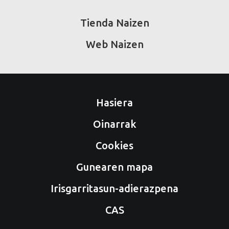
Tienda Naizen
Web Naizen
Hasiera
Oinarrak
Cookies
Gunearen mapa
Irisgarritasun-adierazpena
CAS