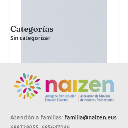
Categorías
Sin categorizar
Atención a familias:
familia@naizen.eus
688728055, 685647046