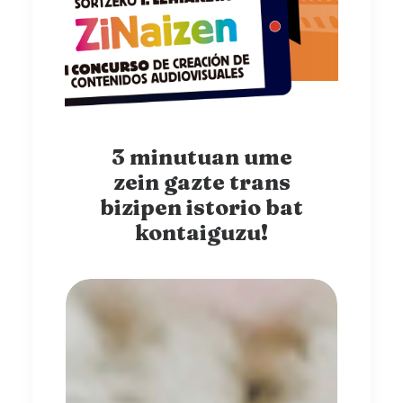
3 minutuan ume
zein gazte trans
bizipen istorio bat
kontaiguzu!