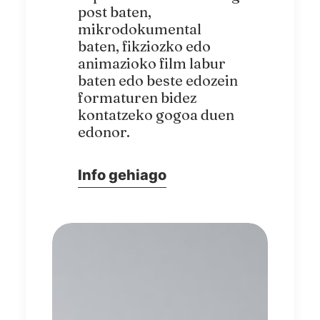
post baten,
mikrodokumental
baten, fikziozko edo
animazioko film labur
baten edo beste edozein
formaturen bidez
kontatzeko gogoa duen
edonor.
Info gehiago